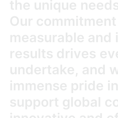
t
h
e
u
n
i
q
u
e
n
e
e
d
O
u
r
c
o
m
m
i
t
m
e
n
t
m
e
a
s
u
r
a
b
l
e
a
n
d
r
e
s
u
l
t
s
d
r
i
v
e
s
e
v
u
n
d
e
r
t
a
k
e
,
a
n
d
i
m
m
e
n
s
e
p
r
i
d
e
i
s
u
p
p
o
r
t
g
l
o
b
a
l
c
i
n
n
o
v
a
t
i
v
e
a
n
d
e