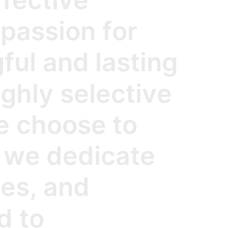
p
a
s
s
i
o
n
f
o
r
g
f
u
l
a
n
d
l
a
s
t
i
n
g
i
g
h
l
y
s
e
l
e
c
t
i
v
e
e
c
h
o
o
s
e
t
o
w
e
d
e
d
i
c
a
t
e
c
e
s
,
a
n
d
d
t
o