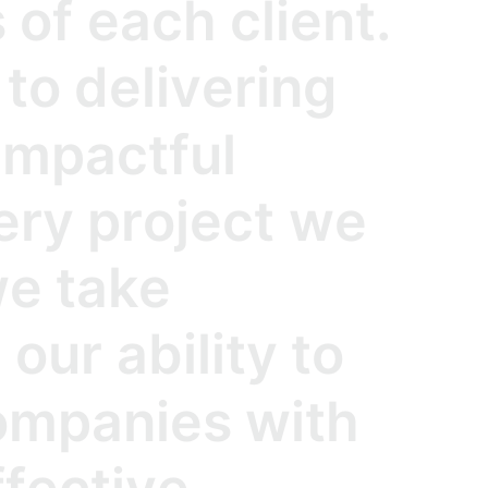
s
o
f
e
a
c
h
c
l
i
e
n
t
.
t
o
d
e
l
i
v
e
r
i
n
g
i
m
p
a
c
t
f
u
l
e
r
y
p
r
o
j
e
c
t
w
e
w
e
t
a
k
e
n
o
u
r
a
b
i
l
i
t
y
t
o
o
m
p
a
n
i
e
s
w
i
t
h
f
f
e
c
t
i
v
e