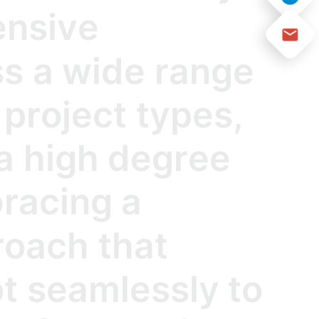
e
n
s
i
v
e
s
s
a
w
i
d
e
r
a
n
g
e
p
r
o
j
e
c
t
t
y
p
e
s
,
a
h
i
g
h
d
e
g
r
e
e
b
r
a
c
i
n
g
a
r
o
a
c
h
t
h
a
t
p
t
s
e
a
m
l
e
s
s
l
y
t
o