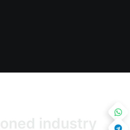
o
n
e
d
i
n
d
u
s
t
r
y