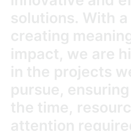
s
o
l
u
t
i
o
n
s
.
W
i
t
h
a
c
r
e
a
t
i
n
g
m
e
a
n
i
n
i
m
p
a
c
t
,
w
e
a
r
e
h
i
n
t
h
e
p
r
o
j
e
c
t
s
w
p
u
r
s
u
e
,
e
n
s
u
r
i
n
g
t
h
e
t
i
m
e
,
r
e
s
o
u
r
a
t
t
e
n
t
i
o
n
r
e
q
u
i
r
e