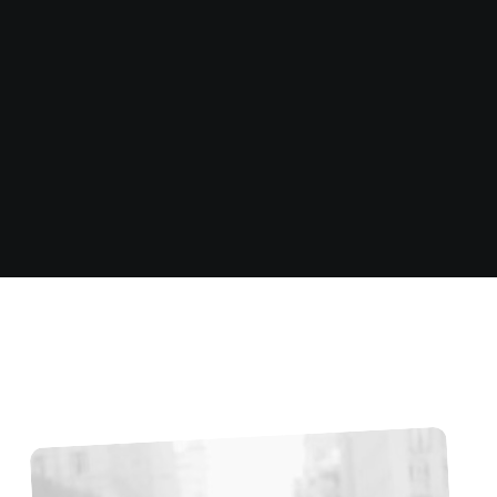
e
x
p
e
r
i
e