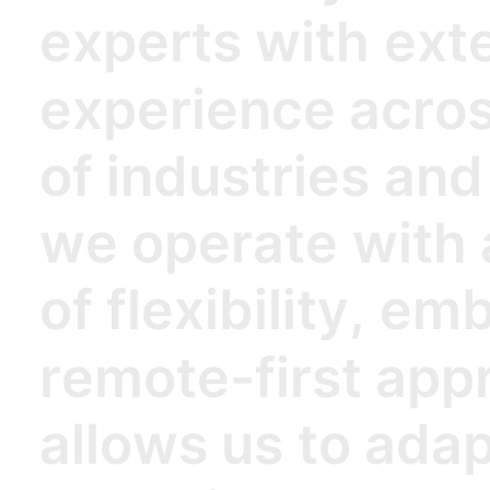
e
x
p
e
r
t
s
w
i
t
h
e
x
t
e
x
p
e
r
i
e
n
c
e
a
c
r
o
o
f
i
n
d
u
s
t
r
i
e
s
a
n
d
w
e
o
p
e
r
a
t
e
w
i
t
h
o
f
f
l
e
x
i
b
i
l
i
t
y
,
e
m
r
e
m
o
t
e
-
f
i
r
s
t
a
p
p
a
l
l
o
w
s
u
s
t
o
a
d
a