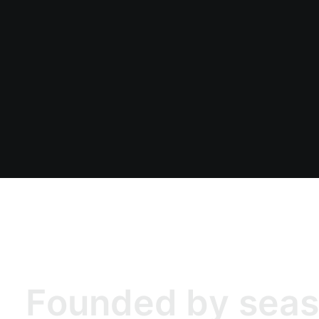
n
c
e
.
F
o
u
n
d
e
d
b
y
s
e
a
s