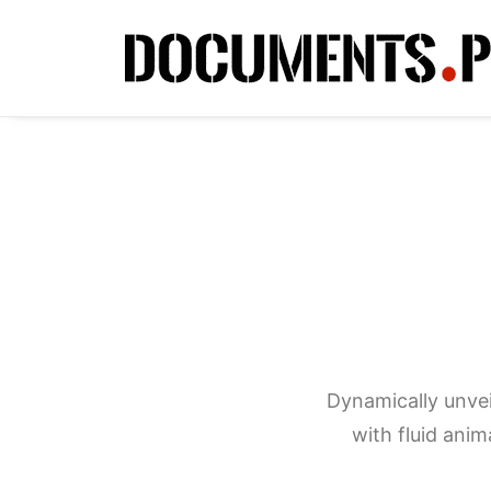
Dynamically unveil
with fluid anim